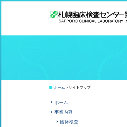
コ
ン
テ
ン
ツ
へ
ス
キ
ッ
プ
ホーム
>
サイトマップ
ホーム
事業内容
臨床検査