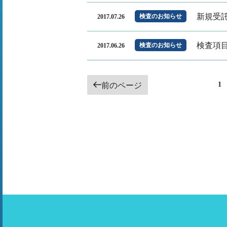
新規受
検査のお知らせ
2017.07.26
検査項
検査のお知らせ
2017.06.26
投
ペ
1
前のページ
ー
稿
ジ
ナ
ビ
ゲ
ー
シ
ョ