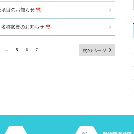
託項目のお知らせ
目名称変更のお知らせ
ペ
6
…
ペ
5
ペ
7
次のページ
ー
ー
ー
ジ
ジ
ジ